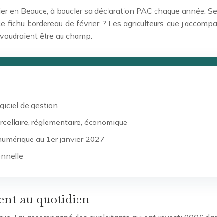
lier en Beauce, à boucler sa déclaration PAC chaque année. Se
ce fichu bordereau de février ? Les agriculteurs que j’accom
s voudraient être au champ.
giciel de gestion
arcellaire, réglementaire, économique
numérique au 1er janvier 2027
onnelle
ent au quotidien
que. J’ai accompagné des exploitants qui ont investi 800€ dans