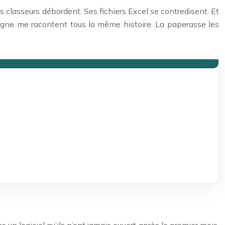
s classeurs débordent. Ses fichiers Excel se contredisent. Et
pagne me racontent tous la même histoire. La paperasse les
 un logiciel qu’ils n’ont jamais ouvert après le premier mois.