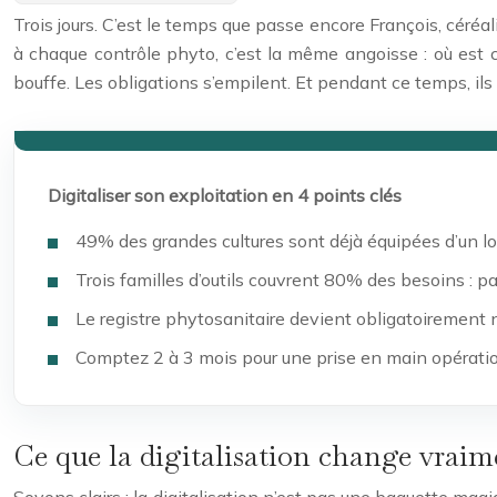
Trois jours. C’est le temps que passe encore François, céréa
à chaque contrôle phyto, c’est la même angoisse : où est 
bouffe. Les obligations s’empilent. Et pendant ce temps, il
Digitaliser son exploitation en 4 points clés
49% des grandes cultures sont déjà équipées d’un lo
Trois familles d’outils couvrent 80% des besoins : p
Le registre phytosanitaire devient obligatoirement 
Comptez 2 à 3 mois pour une prise en main opérati
Ce que la digitalisation change vraim
Soyons clairs : la digitalisation n’est pas une baguette magi