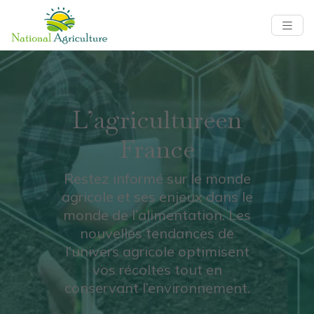
L’agriculture
en
France
Restez informé sur le monde
agricole et ses enjeux dans le
monde de l’alimentation. Les
nouvelles tendances de
l’univers agricole optimisent
vos récoltes tout en
conservant l’environnement.